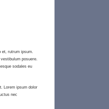
o et, rutrum ipsum.
t vestibulum posuere.
tesque sodales eu
ext. Lorem ipsum dolor
 luctus nec