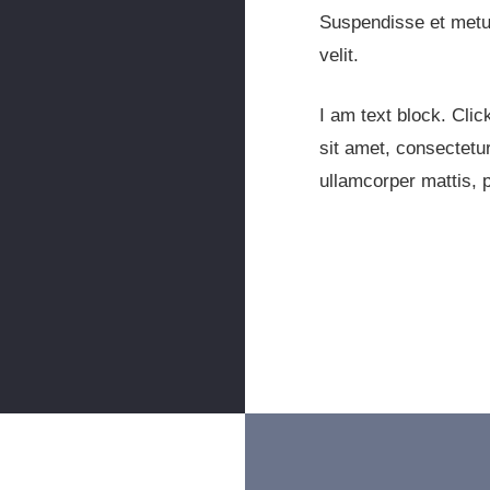
Suspendisse et metu
velit.
I am text block. Clic
sit amet, consectetur 
ullamcorper mattis, p