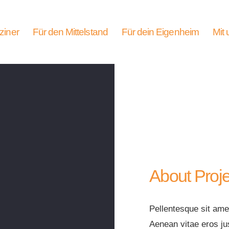
ziner
Für den Mittelstand
Für dein Eigenheim
Mit 
About Proje
Pellentesque sit amet
Aenean vitae eros ju