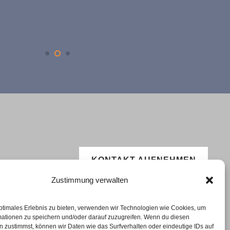
KONTAKT AUFNEHMEN
Zustimmung verwalten
ptimales Erlebnis zu bieten, verwenden wir Technologien wie Cookies, um
telstand
Für dein Eigenheim
Mit uns
Wissen
mationen zu speichern und/oder darauf zuzugreifen. Wenn du diesen
 zustimmst, können wir Daten wie das Surfverhalten oder eindeutige IDs auf