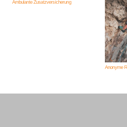
Ambulante Zusatzversicherung
Anonyme Ri