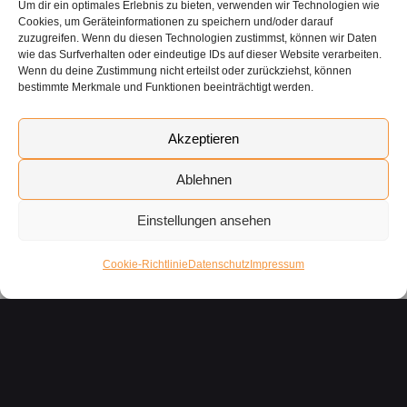
Um dir ein optimales Erlebnis zu bieten, verwenden wir Technologien wie
Cookies, um Geräteinformationen zu speichern und/oder darauf
zuzugreifen. Wenn du diesen Technologien zustimmst, können wir Daten
wie das Surfverhalten oder eindeutige IDs auf dieser Website verarbeiten.
Wenn du deine Zustimmung nicht erteilst oder zurückziehst, können
bestimmte Merkmale und Funktionen beeinträchtigt werden.
KONTAKT AUFNEHMEN
Akzeptieren
Für Dich
Ablehnen
Für Lehrer
Einstellungen ansehen
Für Mediziner
Cookie-Richtlinie
Datenschutz
Impressum
Für den Mittelstand
Für dein Eigenheim
Mit uns