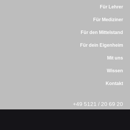
Für Lehrer
Für Mediziner
Für den Mittelstand
Für dein Eigenheim
Mit uns
Wissen
Kontakt
+49 5121 / 20 69 20
Andreasplatz 5-6 in 31134 Hildesheim